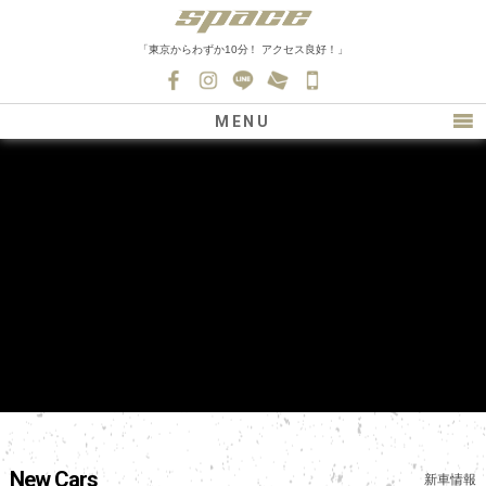
「東京からわずか10分！ アクセス良好！」
045-
530-
MENU
0139
最新情報
購入について
新車情報
在庫車情報
買取
ファクトリー
会社紹介
スタッフ募集
New Cars
新車情報