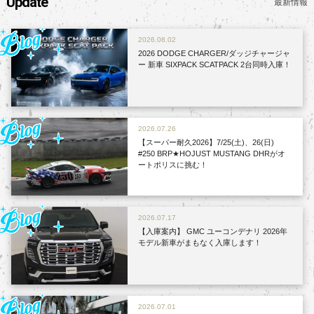
Update
最新情報
Blog
2026.08.02
2026 DODGE CHARGER/ダッジチャージャ
ー 新車 SIXPACK SCATPACK 2台同時入庫！
Blog
2026.07.26
【スーパー耐久2026】7/25(土)、26(日)
#250 BRP★HOJUST MUSTANG DHRがオ
ートポリスに挑む！
Blog
2026.07.17
【入庫案内】 GMC ユーコンデナリ 2026年
モデル新車がまもなく入庫します！
Blog
2026.07.01