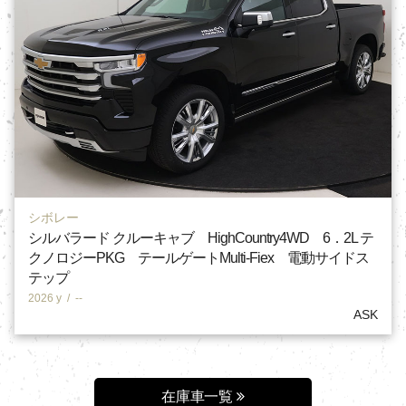
シボレー
シルバラード クルーキャブ HighCountry4WD 6．2L テ
クノロジーPKG テールゲートMulti-Fiex 電動サイドス
テップ
2026 y
/
--
ASK
在庫車一覧