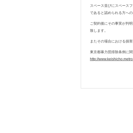
スペース並びにスペースフ
であると認められる方への
ご契約後にその事実が判明し
致します。
またその場合における損害
東京都暴力団排除条例に関
http://www.keishicho.metro.