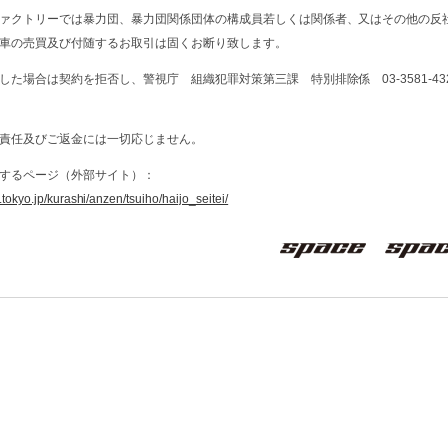
ァクトリーでは暴力団、暴力団関係団体の構成員若しくは関係者、又はその他の反
車の売買及び付随するお取引は固くお断り致します。
た場合は契約を拒否し、警視庁 組織犯罪対策第三課 特別排除係 03-3581-43
責任及びご返金には一切応じません。
するページ（外部サイト）：
tokyo.jp/kurashi/anzen/tsuiho/haijo_seitei/