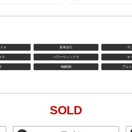
ンドル
新車並行
ガ
ステ
パワーウィンドウ
キ
S
4輪駆動
アルミ
SOLD