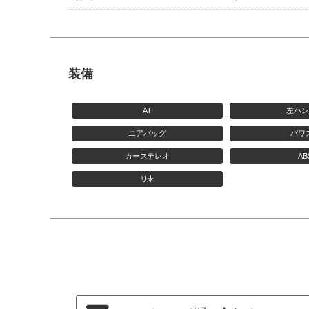
装備
AT
左ハ
エアバッグ
パワ
カーステレオ
AB
リ未