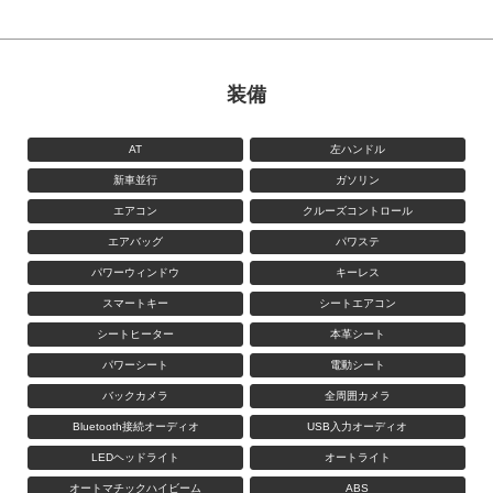
装備
AT
左ハンドル
新車並行
ガソリン
エアコン
クルーズコントロール
エアバッグ
パワステ
パワーウィンドウ
キーレス
スマートキー
シートエアコン
シートヒーター
本革シート
パワーシート
電動シート
バックカメラ
全周囲カメラ
Bluetooth接続オーディオ
USB入力オーディオ
LEDヘッドライト
オートライト
オートマチックハイビーム
ABS