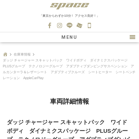
「東京からわずか10分！ アクセス良好！」
045-
530-
MENU
0139
最新情報
在庫車情報
ダッジ チャージャー スキャットパック ワイドボディ ダイナミクスパッケージ
購入について
PLUSグループ テクノロジーグループ アダプティブダンピングサスペンション ア
ルカンターラ＆レザーシート アダプティブクルーズ シートヒーター シートベンチ
新車情報
レーション AppleCarPlay
在庫車情報
買取
車両詳細情報
ファクトリー
ダッジ チャージャー スキャットパック ワイド
会社紹介
ボディ ダイナミクスパッケージ PLUSグルー
スタッフ募集