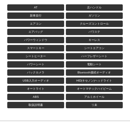
AT
左ハンドル
新車並行
ガソリン
エアコン
クルーズコントロール
エアバッグ
パワステ
パワーウィンドウ
キーレス
スマートキー
シートエアコン
シートヒーター
ハーフレザーシート
パワーシート
電動シート
バックカメラ
Bluetooth接続オーディオ
USB入力オーディオ
HID(キセノン)ヘッドライト
オートライト
オートマチックハイビーム
ABS
アルミホイール
取扱説明書
リ未