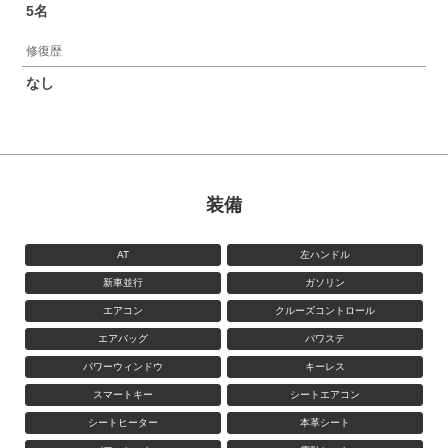
5名
修復歴
なし
装備
AT
左ハンドル
新車並行
ガソリン
エアコン
クルーズコントロール
エアバッグ
パワステ
パワーウィンドウ
キーレス
スマートキー
シートエアコン
シートヒーター
本革シート