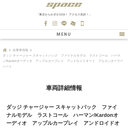
「東京からわずか10分！ アクセス良好！」
045-
530-
MENU
0139
最新情報
在庫車情報
ダッジ チャージャー スキャットパック ファイナルモデル ラストコール ハーマ
購入について
ン/Kardonオーディオ アップルカープレイ アンドロイドオート アルカンターラー
シート
新車情報
在庫車情報
車両詳細情報
買取
ファクトリー
ダッジ チャージャー スキャットパック ファイ
会社紹介
ナルモデル ラストコール ハーマン/Kardonオ
ーディオ アップルカープレイ アンドロイドオ
スタッフ募集