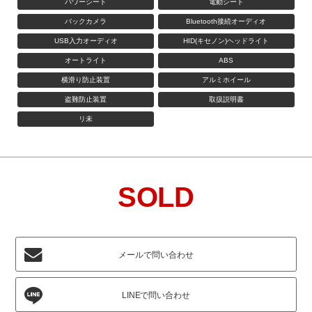
パワーシート
電動シート
バックカメラ
Bluetooth接続オーディオ
USB入力オーディオ
HID(キセノン)ヘッドライト
オートライト
ABS
横滑り防止装置
アルミホイール
盗難防止装置
取扱説明書
リ未
SOLD
メールで問い合わせ