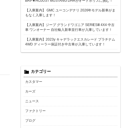
BRP★HOJUST MUSTANG DHRがオートポリスに挑む！
【入庫案内】 GMC ユーコンデナリ 2026年モデル新車がま
もなく入庫します！
【入庫案内】ジープ グランドワゴニア SERIESⅢ 4X4 中古
車 ワンオーナー 自社輸入新車並行車が入庫しています！
【入庫案内】2023y キャデラックエスカレード プラチナム
4WD ディーラー保証付き中古車が入庫しています！
カテゴリー
カスタマー
カーズ
ニュース
ファクトリー
ブログ