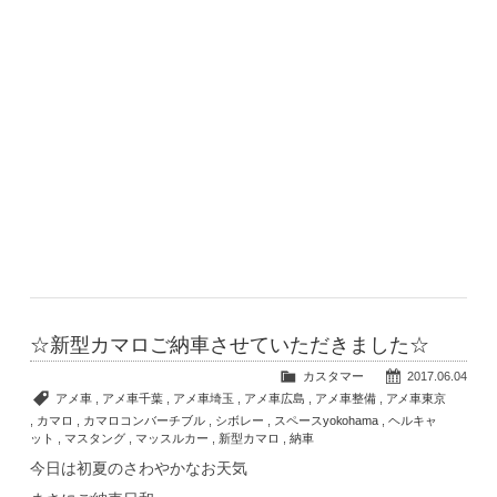
☆新型カマロご納車させていただきました☆
カスタマー
2017.06.04
アメ車
,
アメ車千葉
,
アメ車埼玉
,
アメ車広島
,
アメ車整備
,
アメ車東京
,
カマロ
,
カマロコンバーチブル
,
シボレー
,
スペースyokohama
,
ヘルキャ
ット
,
マスタング
,
マッスルカー
,
新型カマロ
,
納車
今日は初夏のさわやかなお天気