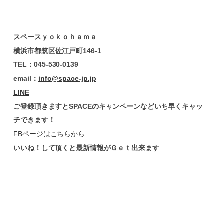
スペースｙｏｋｏｈａｍａ
横浜市都筑区佐江戸町
146-1
TEL
：
045-530-0139
email
：
info@space-jp.jp
LINE
ご登録頂きますと
SPACE
のキャンペーンなどいち早くキャッ
チできます！
FBページはこちらから
いいね！して頂くと最新情報がＧｅｔ出来ます