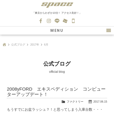
「東京からわずか10分！ アクセス良好！」
045-
530-
MENU
0139
最新情報
公式ブログ
2017年
6月
購入について
新車情報
公式ブログ
在庫車情報
official blog
買取
2008yFORD エキスペディション コンピュー
ファクトリー
ターアップデート！
会社紹介
ファクトリー
2017.06.15
もうすでにお盆ラッシュ？！と思ってしまう入庫台数・・・
スタッフ募集