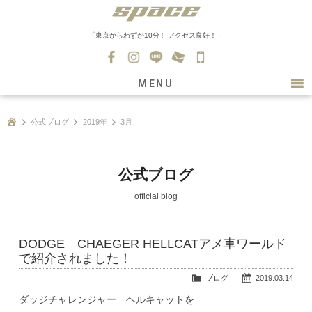
「東京からわずか10分！ アクセス良好！」
045-
530-
MENU
0139
最新情報
公式ブログ
2019年
3月
購入について
新車情報
公式ブログ
在庫車情報
official blog
買取
DODGE CHAEGER HELLCATアメ車ワールド
ファクトリー
で紹介されました！
会社紹介
ブログ
2019.03.14
ダッジチャレンジャー ヘルキャットを
スタッフ募集