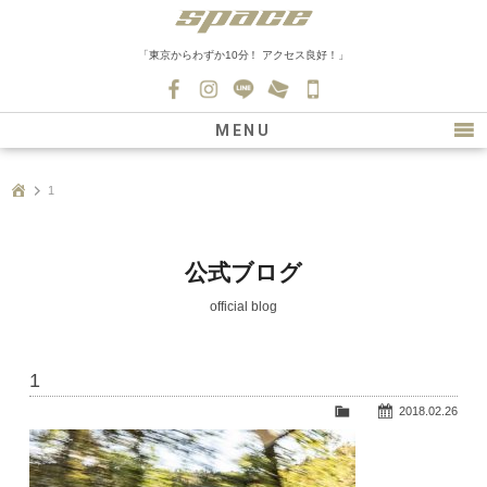
「東京からわずか10分！ アクセス良好！」
045-
530-
MENU
0139
最新情報
1
購入について
新車情報
公式ブログ
在庫車情報
official blog
買取
1
ファクトリー
2018.02.26
会社紹介
スタッフ募集