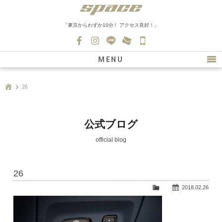
「東京からわずか10分！ アクセス良好！」
045-
530-
MENU
0139
最新情報
26
購入について
新車情報
公式ブログ
在庫車情報
official blog
買取
26
ファクトリー
2018.02.26
会社紹介
スタッフ募集