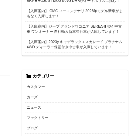
BRP★HOJUST MUSTANG DHRがオートポリスに挑む！
【入庫案内】 GMC ユーコンデナリ 2026年モデル新車がま
もなく入庫します！
【入庫案内】ジープ グランドワゴニア SERIESⅢ 4X4 中古
車 ワンオーナー 自社輸入新車並行車が入庫しています！
【入庫案内】2023y キャデラックエスカレード プラチナム
4WD ディーラー保証付き中古車が入庫しています！
カテゴリー
カスタマー
カーズ
ニュース
ファクトリー
ブログ