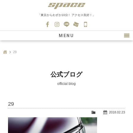
「東京からわずか10分！ アクセス良好！」
045-
530-
MENU
0139
最新情報
29
購入について
新車情報
公式ブログ
在庫車情報
official blog
買取
29
ファクトリー
2018.02.23
会社紹介
スタッフ募集