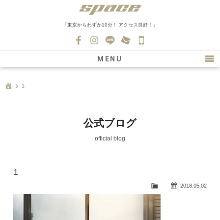
「東京からわずか10分！ アクセス良好！」
045-
530-
MENU
0139
最新情報
1
購入について
新車情報
公式ブログ
在庫車情報
official blog
買取
1
ファクトリー
2018.05.02
会社紹介
スタッフ募集