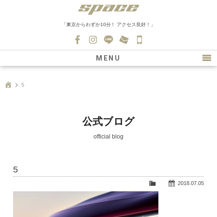
「東京からわずか10分！ アクセス良好！」
045-
530-
MENU
0139
最新情報
5
購入について
新車情報
公式ブログ
在庫車情報
official blog
買取
5
ファクトリー
2018.07.05
会社紹介
スタッフ募集