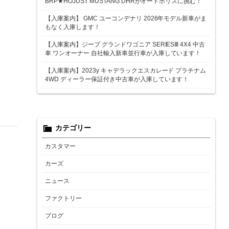
BRP★HOJUST MUSTANG DHRがオートポリスに挑む！
【入庫案内】 GMC ユーコンデナリ 2026年モデル新車がま
もなく入庫します！
【入庫案内】ジープ グランドワゴニア SERIESⅢ 4X4 中古
車 ワンオーナー 自社輸入新車並行車が入庫しています！
【入庫案内】2023y キャデラックエスカレード プラチナム
4WD ディーラー保証付き中古車が入庫しています！
カテゴリー
カスタマー
カーズ
ニュース
ファクトリー
ブログ