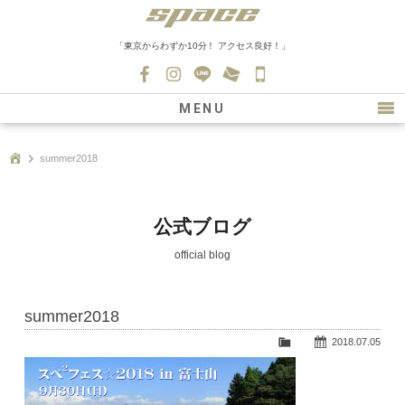
「東京からわずか10分！ アクセス良好！」
045-
530-
MENU
0139
最新情報
summer2018
購入について
新車情報
公式ブログ
在庫車情報
official blog
買取
summer2018
ファクトリー
2018.07.05
会社紹介
スタッフ募集