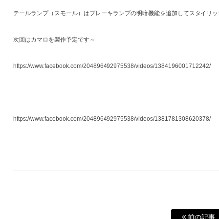
テールランプ（スモール）はブレーキランプの明暗機能を追加してスタイリッ
次回はカマロを製作予定です～
https://www.facebook.com/204896492975538/videos/1384196001712242/
https://www.facebook.com/204896492975538/videos/1381781308620378/
前の記事