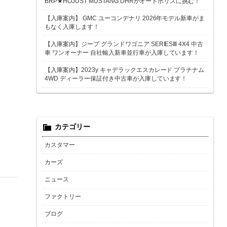
BRP★HOJUST MUSTANG DHRがオートポリスに挑む！
【入庫案内】 GMC ユーコンデナリ 2026年モデル新車がま
もなく入庫します！
【入庫案内】ジープ グランドワゴニア SERIESⅢ 4X4 中古
車 ワンオーナー 自社輸入新車並行車が入庫しています！
【入庫案内】2023y キャデラックエスカレード プラチナム
4WD ディーラー保証付き中古車が入庫しています！
カテゴリー
カスタマー
カーズ
ニュース
ファクトリー
ブログ