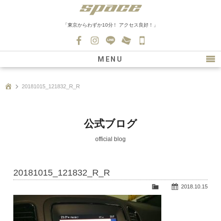
「東京からわずか10分！ アクセス良好！」
045-
530-
MENU
0139
最新情報
20181015_121832_R_R
購入について
新車情報
公式ブログ
在庫車情報
official blog
買取
20181015_121832_R_R
ファクトリー
2018.10.15
会社紹介
スタッフ募集