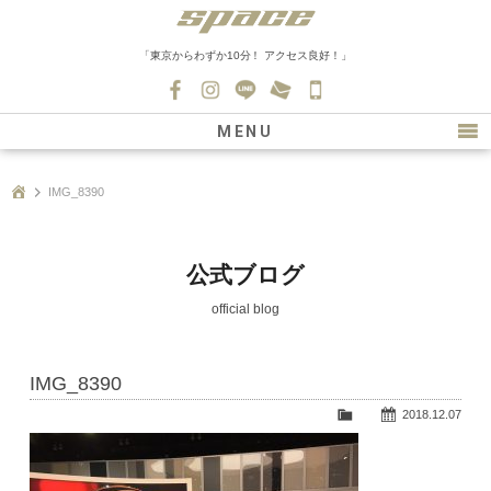
「東京からわずか10分！ アクセス良好！」
045-
530-
MENU
0139
最新情報
IMG_8390
購入について
新車情報
公式ブログ
在庫車情報
official blog
買取
IMG_8390
ファクトリー
2018.12.07
会社紹介
スタッフ募集