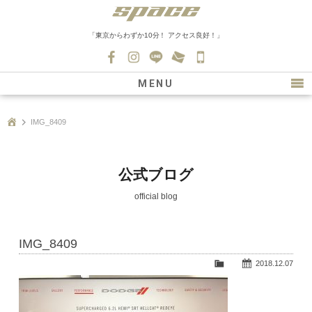
「東京からわずか10分！ アクセス良好！」
045-
530-
MENU
0139
最新情報
IMG_8409
購入について
新車情報
公式ブログ
在庫車情報
official blog
買取
IMG_8409
ファクトリー
2018.12.07
会社紹介
スタッフ募集