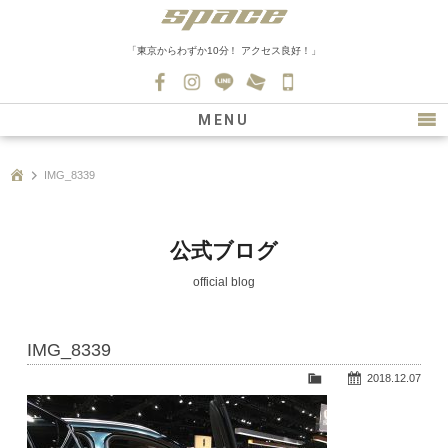
「東京からわずか10分！ アクセス良好！」
045-
530-
MENU
0139
最新情報
IMG_8339
購入について
新車情報
公式ブログ
在庫車情報
official blog
買取
IMG_8339
ファクトリー
2018.12.07
会社紹介
スタッフ募集