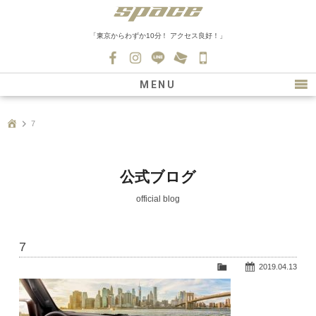
「東京からわずか10分！ アクセス良好！」
045-
530-
MENU
0139
最新情報
7
購入について
新車情報
公式ブログ
在庫車情報
official blog
買取
7
ファクトリー
2019.04.13
会社紹介
スタッフ募集