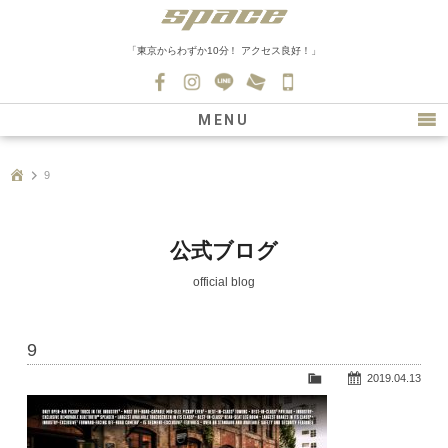
「東京からわずか10分！ アクセス良好！」
045-
530-
MENU
0139
最新情報
9
購入について
新車情報
公式ブログ
在庫車情報
official blog
買取
9
ファクトリー
2019.04.13
会社紹介
スタッフ募集