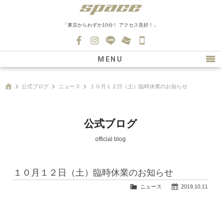
「東京からわずか10分！ アクセス良好！」
045-
530-
MENU
0139
最新情報
公式ブログ
ニュース
１０月１２日（土）臨時休業のお知らせ
購入について
新車情報
公式ブログ
在庫車情報
official blog
買取
１０月１２日（土）臨時休業のお知らせ
ファクトリー
ニュース
2019.10.11
会社紹介
スタッフ募集