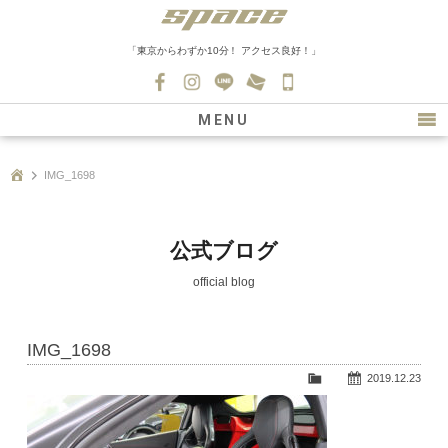
「東京からわずか10分！ アクセス良好！」
045-
530-
MENU
0139
最新情報
IMG_1698
購入について
新車情報
公式ブログ
在庫車情報
official blog
買取
IMG_1698
ファクトリー
2019.12.23
会社紹介
スタッフ募集