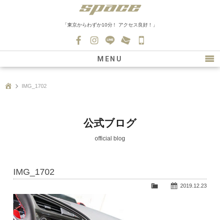
「東京からわずか10分！ アクセス良好！」
045-
530-
MENU
0139
最新情報
IMG_1702
購入について
新車情報
公式ブログ
在庫車情報
official blog
買取
IMG_1702
ファクトリー
2019.12.23
会社紹介
スタッフ募集