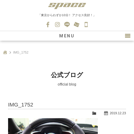
「東京からわずか10分！ アクセス良好！」
045-
530-
MENU
0139
最新情報
IMG_1752
購入について
新車情報
公式ブログ
在庫車情報
official blog
買取
IMG_1752
ファクトリー
2019.12.23
会社紹介
スタッフ募集