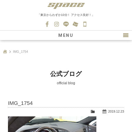
「東京からわずか10分！ アクセス良好！」
045-
530-
MENU
0139
最新情報
IMG_1754
購入について
新車情報
公式ブログ
在庫車情報
official blog
買取
IMG_1754
ファクトリー
2019.12.23
会社紹介
スタッフ募集