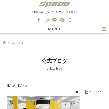
「東京からわずか10分！ アクセス良好！」
045-
530-
MENU
0139
最新情報
IMG_1776
購入について
新車情報
公式ブログ
在庫車情報
official blog
買取
IMG_1776
ファクトリー
2019.12.23
会社紹介
スタッフ募集