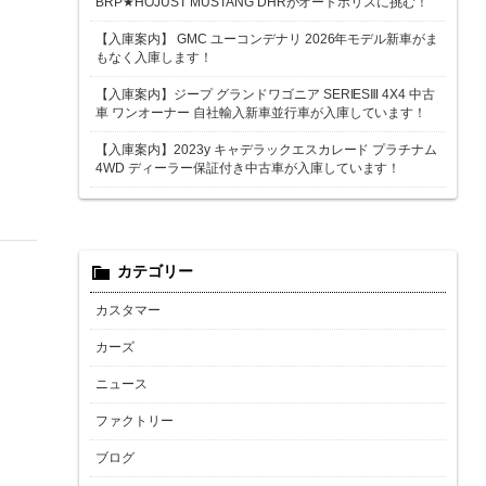
BRP★HOJUST MUSTANG DHRがオートポリスに挑む！
【入庫案内】 GMC ユーコンデナリ 2026年モデル新車がま
もなく入庫します！
【入庫案内】ジープ グランドワゴニア SERIESⅢ 4X4 中古
車 ワンオーナー 自社輸入新車並行車が入庫しています！
【入庫案内】2023y キャデラックエスカレード プラチナム
4WD ディーラー保証付き中古車が入庫しています！
カテゴリー
カスタマー
カーズ
ニュース
ファクトリー
ブログ