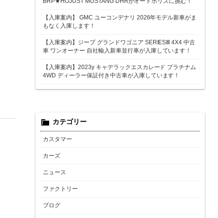
BRP★HOJUST MUSTANG DHRがオートポリスに挑む！
【入庫案内】 GMC ユーコンデナリ 2026年モデル新車がま
もなく入庫します！
【入庫案内】ジープ グランドワゴニア SERIESⅢ 4X4 中古
車 ワンオーナー 自社輸入新車並行車が入庫しています！
【入庫案内】2023y キャデラックエスカレード プラチナム
4WD ディーラー保証付き中古車が入庫しています！
カテゴリー
カスタマー
カーズ
ニュース
ファクトリー
ブログ