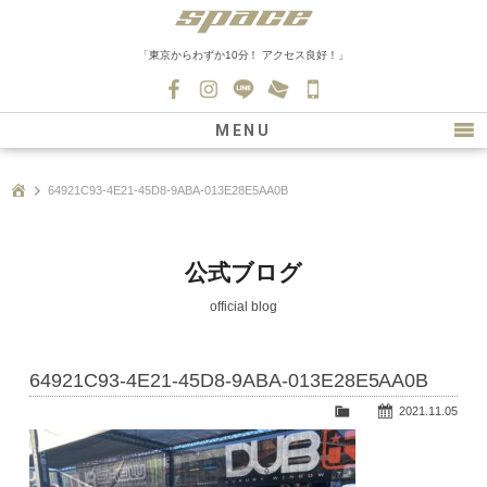
「東京からわずか10分！ アクセス良好！」
045-
530-
MENU
0139
最新情報
64921C93-4E21-45D8-9ABA-013E28E5AA0B
購入について
新車情報
公式ブログ
在庫車情報
official blog
買取
64921C93-4E21-45D8-9ABA-013E28E5AA0B
ファクトリー
2021.11.05
会社紹介
スタッフ募集