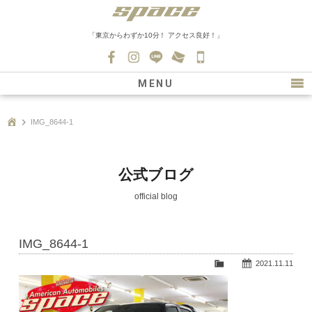
「東京からわずか10分！ アクセス良好！」
045-
530-
MENU
0139
最新情報
IMG_8644-1
購入について
新車情報
公式ブログ
在庫車情報
official blog
買取
IMG_8644-1
ファクトリー
2021.11.11
会社紹介
スタッフ募集