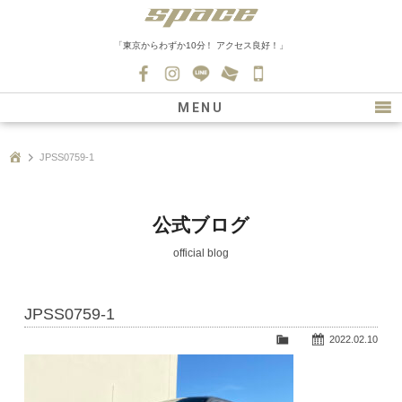
「東京からわずか10分！ アクセス良好！」
045-
530-
MENU
0139
最新情報
JPSS0759-1
購入について
新車情報
公式ブログ
在庫車情報
official blog
買取
JPSS0759-1
ファクトリー
2022.02.10
会社紹介
スタッフ募集