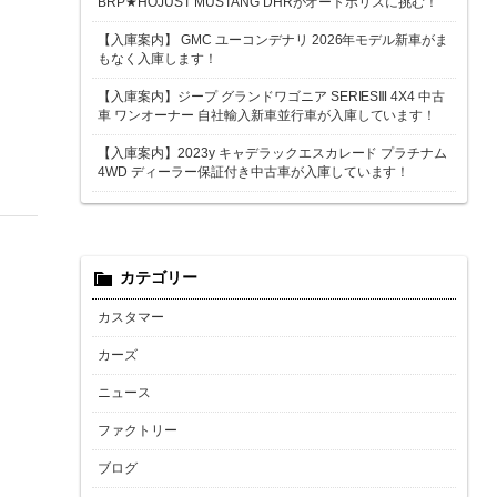
BRP★HOJUST MUSTANG DHRがオートポリスに挑む！
【入庫案内】 GMC ユーコンデナリ 2026年モデル新車がま
もなく入庫します！
【入庫案内】ジープ グランドワゴニア SERIESⅢ 4X4 中古
車 ワンオーナー 自社輸入新車並行車が入庫しています！
【入庫案内】2023y キャデラックエスカレード プラチナム
4WD ディーラー保証付き中古車が入庫しています！
カテゴリー
カスタマー
カーズ
ニュース
ファクトリー
ブログ