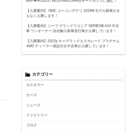
BRP★HOJUST MUSTANG DHRがオートポリスに挑む！
【入庫案内】 GMC ユーコンデナリ 2026年モデル新車がま
もなく入庫します！
【入庫案内】ジープ グランドワゴニア SERIESⅢ 4X4 中古
車 ワンオーナー 自社輸入新車並行車が入庫しています！
【入庫案内】2023y キャデラックエスカレード プラチナム
4WD ディーラー保証付き中古車が入庫しています！
カテゴリー
カスタマー
カーズ
ニュース
ファクトリー
ブログ