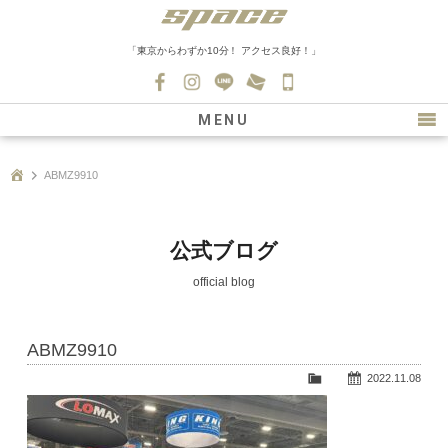
「東京からわずか10分！ アクセス良好！」
045-
530-
MENU
0139
最新情報
ABMZ9910
購入について
新車情報
公式ブログ
在庫車情報
official blog
買取
ABMZ9910
ファクトリー
2022.11.08
会社紹介
スタッフ募集