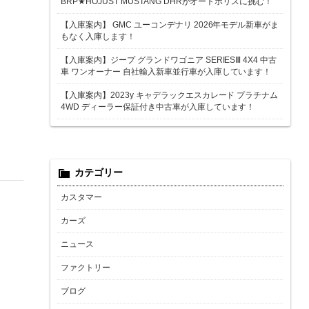
BRP★HOJUST MUSTANG DHRがオートポリスに挑む！
【入庫案内】 GMC ユーコンデナリ 2026年モデル新車がま
もなく入庫します！
【入庫案内】ジープ グランドワゴニア SERIESⅢ 4X4 中古
車 ワンオーナー 自社輸入新車並行車が入庫しています！
【入庫案内】2023y キャデラックエスカレード プラチナム
4WD ディーラー保証付き中古車が入庫しています！
カテゴリー
カスタマー
カーズ
ニュース
ファクトリー
ブログ