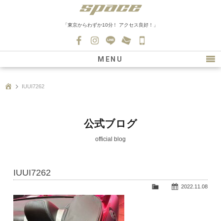
「東京からわずか10分！ アクセス良好！」
045-
530-
MENU
0139
最新情報
IUUI7262
購入について
新車情報
公式ブログ
在庫車情報
official blog
買取
IUUI7262
ファクトリー
2022.11.08
会社紹介
スタッフ募集