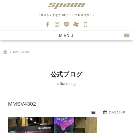
「東京からわずか10分！ アクセス良好！」
045-
530-
MENU
0139
最新情報
MMSV4302
購入について
新車情報
公式ブログ
在庫車情報
official blog
買取
MMSV4302
ファクトリー
2022.11.08
会社紹介
スタッフ募集