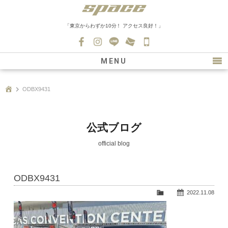
「東京からわずか10分！ アクセス良好！」
045-
530-
MENU
0139
最新情報
ODBX9431
購入について
新車情報
公式ブログ
在庫車情報
official blog
買取
ODBX9431
ファクトリー
2022.11.08
会社紹介
スタッフ募集