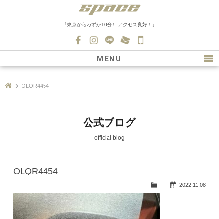
「東京からわずか10分！ アクセス良好！」
045-
530-
MENU
0139
最新情報
OLQR4454
購入について
新車情報
公式ブログ
在庫車情報
official blog
買取
OLQR4454
ファクトリー
2022.11.08
会社紹介
スタッフ募集