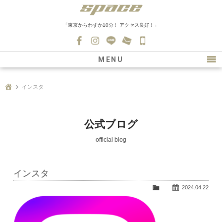
「東京からわずか10分！ アクセス良好！」
045-
530-
MENU
0139
最新情報
インスタ
購入について
新車情報
公式ブログ
在庫車情報
official blog
買取
インスタ
ファクトリー
2024.04.22
会社紹介
スタッフ募集