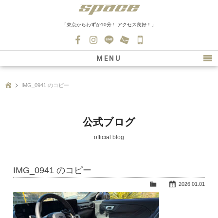
「東京からわずか10分！ アクセス良好！」
045-
530-
MENU
0139
最新情報
IMG_0941 のコピー
購入について
新車情報
公式ブログ
在庫車情報
official blog
買取
IMG_0941 のコピー
ファクトリー
2026.01.01
会社紹介
スタッフ募集