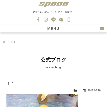
「東京からわずか10分！ アクセス良好！」
045-
530-
MENU
0139
最新情報
１１
購入について
新車情報
公式ブログ
在庫車情報
official blog
買取
１１
ファクトリー
2017.05.16
会社紹介
スタッフ募集