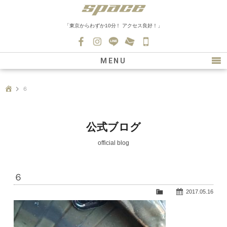
「東京からわずか10分！ アクセス良好！」
045-
530-
MENU
0139
最新情報
６
購入について
新車情報
公式ブログ
在庫車情報
official blog
買取
６
ファクトリー
2017.05.16
会社紹介
スタッフ募集