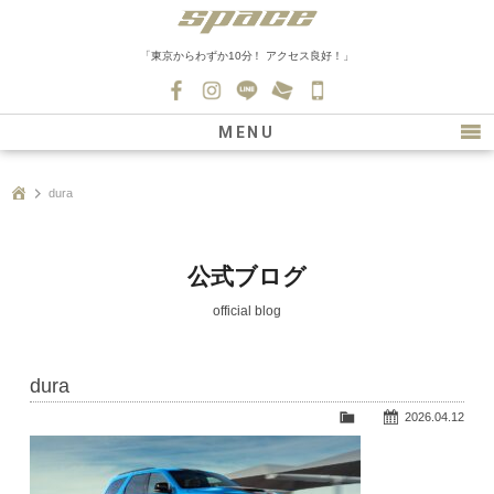
「東京からわずか10分！ アクセス良好！」
045-
530-
MENU
0139
最新情報
dura
購入について
新車情報
公式ブログ
在庫車情報
official blog
買取
dura
ファクトリー
2026.04.12
会社紹介
スタッフ募集