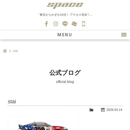
「東京からわずか10分！ アクセス良好！」
045-
530-
MENU
0139
最新情報
stai
購入について
新車情報
公式ブログ
在庫車情報
official blog
買取
stai
ファクトリー
2026.04.14
会社紹介
スタッフ募集