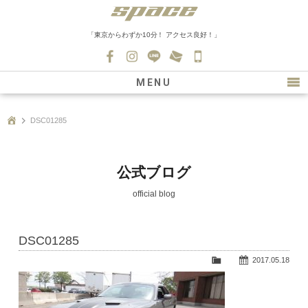
「東京からわずか10分！ アクセス良好！」
045-
530-
MENU
0139
最新情報
DSC01285
購入について
新車情報
公式ブログ
在庫車情報
official blog
買取
DSC01285
ファクトリー
2017.05.18
会社紹介
スタッフ募集